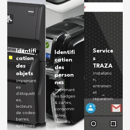
Identifi
Service
Identifi
cation
s
cation
des
TRAZA
des
objets
Installatio
person
n,
Imprimant
nes
entretien
es
Imprimant
et
d’étiquett
es badges
réparation
es,
& cartes,
s.
lecteurs
consomm
de codes-
ables,
barres,
logiciels
systèmes
de