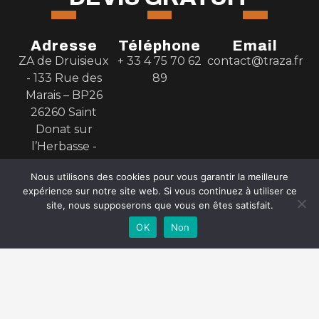
Adresse
Téléphone
Email
ZA de Druisieux
+ 33 4 75 70 62
contact@traza.fr
- 133 Rue des
89
Marais – BP26
26260 Saint
Donat sur
l’Herbasse -
France
Nous utilisons des cookies pour vous garantir la meilleure
Prénom
expérience sur notre site web. Si vous continuez à utiliser ce
site, nous supposerons que vous en êtes satisfait.
OK
Non
Nom